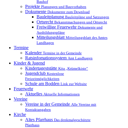
Bauhof
Projekte
Planungen und Bauvorhaben
Dokumente
Dokumente zum Download
Bauleitplanung
Bauleitpläne und Satzungen
Ortsrecht
Bekanntmachungen und Ortsrecht
Freiwillige Feuerwehr
Dokumente und
Ausbildungspläne
Mitteilungsblatt
Mitteilungsblatt des Amtes
Landhagen
Termine
Kalender
Termine in der Gemeinde
Ratsinfomationssystem
Amt Landhagen
Kinder & Jugend
Kindertageststätte
Kita „Krümelkiste“
Jugendclub
Kostenlose
Freizeitmöglichkeiten
Schule am Bodden
Link zur Website
Feuerwehr
Aktuelles
Aktuelle Informationen
Vereine
Vereine in der Gemeinde
Alle Vereine mit
Kontaktangaben
Kirche
Altes Pfarrhaus
Das denkmalgeschützte
Pfarrhaus