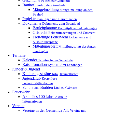
Geschichte
Fakten zur Gemeinde
Bauhof
Bauhof der Gemeinde
Mängelmeldung
Mängelmeldung an den
Bauhof
Projekte
Planungen und Bauvorhaben
Dokumente
Dokumente zum Download
Bauleitplanung
Bauleitpläne und Satzungen
Ortsrecht
Bekanntmachungen und Ortsrecht
Freiwillige Feuerwehr
Dokumente und
Ausbildungspläne
Mitteilungsblatt
Mitteilungsblatt des Amtes
Landhagen
Termine
Kalender
Termine in der Gemeinde
Ratsinfomationssystem
Amt Landhagen
Kinder & Jugend
Kindertageststätte
Kita „Krümelkiste“
Jugendclub
Kostenlose
Freizeitmöglichkeiten
Schule am Bodden
Link zur Website
Feuerwehr
Aktuelles
100 Jahre
Aktuelle
Informationen
Vereine
Vereine in der Gemeinde
Alle Vereine mit