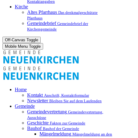
Kontaktangaben
Kirche
Altes Pfarrhaus
Das denkmalgeschützte
Pfarrhaus
Gemeindebrief
Gemeindebrief der
Kirchengemeinde
Off-Canvas Toggle
Mobile Menu Toggle
Home
Kontakt
Anschrift, Kontaktformular
Newsletter
Bleiben Sie auf dem Laufenden
Gemeinde
Gemeindevertretung
Gemeindevertretung,
Ausschüsse
Geschichte
Fakten zur Gemeinde
Bauhof
Bauhof der Gemeinde
Mängelmeldung
Mängelmeldung an den