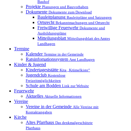
Bauhof
Projekte
Planungen und Bauvorhaben
Dokumente
Dokumente zum Download
Bauleitplanung
Bauleitpläne und Satzungen
Ortsrecht
Bekanntmachungen und Ortsrecht
Freiwillige Feuerwehr
Dokumente und
Ausbildungspläne
Mitteilungsblatt
Mitteilungsblatt des Amtes
Landhagen
Termine
Kalender
Termine in der Gemeinde
Ratsinfomationssystem
Amt Landhagen
Kinder & Jugend
Kindertageststätte
Kita „Krümelkiste“
Jugendclub
Kostenlose
Freizeitmöglichkeiten
Schule am Bodden
Link zur Website
Feuerwehr
Aktuelles
Aktuelle Informationen
Vereine
Vereine in der Gemeinde
Alle Vereine mit
Kontaktangaben
Kirche
Altes Pfarrhaus
Das denkmalgeschützte
Pfarrhaus