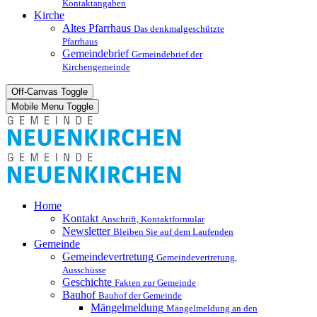
Kontaktangaben
Kirche
Altes Pfarrhaus
Das denkmalgeschützte
Pfarrhaus
Gemeindebrief
Gemeindebrief der
Kirchengemeinde
Off-Canvas Toggle
Mobile Menu Toggle
Home
Kontakt
Anschrift, Kontaktformular
Newsletter
Bleiben Sie auf dem Laufenden
Gemeinde
Gemeindevertretung
Gemeindevertretung,
Ausschüsse
Geschichte
Fakten zur Gemeinde
Bauhof
Bauhof der Gemeinde
Mängelmeldung
Mängelmeldung an den