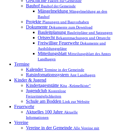
Geschichte
Fakten zur Gemeinde
Bauhof
Bauhof der Gemeinde
Mängelmeldung
Mängelmeldung an den
Bauhof
Projekte
Planungen und Bauvorhaben
Dokumente
Dokumente zum Download
Bauleitplanung
Bauleitpläne und Satzungen
Ortsrecht
Bekanntmachungen und Ortsrecht
Freiwillige Feuerwehr
Dokumente und
Ausbildungspläne
Mitteilungsblatt
Mitteilungsblatt des Amtes
Landhagen
Termine
Kalender
Termine in der Gemeinde
Ratsinfomationssystem
Amt Landhagen
Kinder & Jugend
Kindertageststätte
Kita „Krümelkiste“
Jugendclub
Kostenlose
Freizeitmöglichkeiten
Schule am Bodden
Link zur Website
Feuerwehr
Aktuelles
100 Jahre
Aktuelle
Informationen
Vereine
Vereine in der Gemeinde
Alle Vereine mit