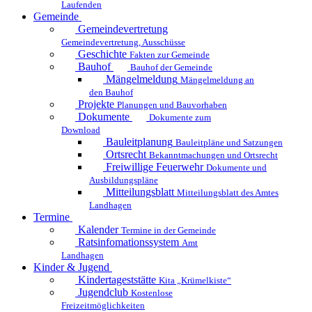
Laufenden
Gemeinde
Gemeindevertretung
Gemeindevertretung, Ausschüsse
Geschichte
Fakten zur Gemeinde
Bauhof
Bauhof der Gemeinde
Mängelmeldung
Mängelmeldung an
den Bauhof
Projekte
Planungen und Bauvorhaben
Dokumente
Dokumente zum
Download
Bauleitplanung
Bauleitpläne und Satzungen
Ortsrecht
Bekanntmachungen und Ortsrecht
Freiwillige Feuerwehr
Dokumente und
Ausbildungspläne
Mitteilungsblatt
Mitteilungsblatt des Amtes
Landhagen
Termine
Kalender
Termine in der Gemeinde
Ratsinfomationssystem
Amt
Landhagen
Kinder & Jugend
Kindertageststätte
Kita „Krümelkiste“
Jugendclub
Kostenlose
Freizeitmöglichkeiten