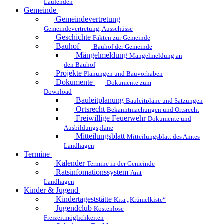
Laufenden
Gemeinde
Gemeindevertretung
Gemeindevertretung, Ausschüsse
Geschichte
Fakten zur Gemeinde
Bauhof
Bauhof der Gemeinde
Mängelmeldung
Mängelmeldung an
den Bauhof
Projekte
Planungen und Bauvorhaben
Dokumente
Dokumente zum
Download
Bauleitplanung
Bauleitpläne und Satzungen
Ortsrecht
Bekanntmachungen und Ortsrecht
Freiwillige Feuerwehr
Dokumente und
Ausbildungspläne
Mitteilungsblatt
Mitteilungsblatt des Amtes
Landhagen
Termine
Kalender
Termine in der Gemeinde
Ratsinfomationssystem
Amt
Landhagen
Kinder & Jugend
Kindertageststätte
Kita „Krümelkiste“
Jugendclub
Kostenlose
Freizeitmöglichkeiten