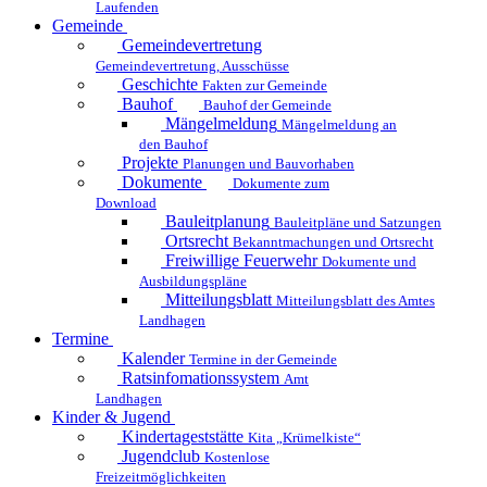
Laufenden
Gemeinde
Gemeindevertretung
Gemeindevertretung, Ausschüsse
Geschichte
Fakten zur Gemeinde
Bauhof
Bauhof der Gemeinde
Mängelmeldung
Mängelmeldung an
den Bauhof
Projekte
Planungen und Bauvorhaben
Dokumente
Dokumente zum
Download
Bauleitplanung
Bauleitpläne und Satzungen
Ortsrecht
Bekanntmachungen und Ortsrecht
Freiwillige Feuerwehr
Dokumente und
Ausbildungspläne
Mitteilungsblatt
Mitteilungsblatt des Amtes
Landhagen
Termine
Kalender
Termine in der Gemeinde
Ratsinfomationssystem
Amt
Landhagen
Kinder & Jugend
Kindertageststätte
Kita „Krümelkiste“
Jugendclub
Kostenlose
Freizeitmöglichkeiten