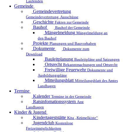
Laufenden
Gemeinde
Gemeindevertretung
Gemeindevertretung, Ausschüsse
Geschichte
Fakten zur Gemeinde
Bauhof
Bauhof der Gemeinde
Mängelmeldung
Mängelmeldung an
den Bauhof
Projekte
Planungen und Bauvorhaben
Dokumente
Dokumente zum
Download
Bauleitplanung
Bauleitpläne und Satzungen
Ortsrecht
Bekanntmachungen und Ortsrecht
Freiwillige Feuerwehr
Dokumente und
Ausbildungspläne
Mitteilungsblatt
Mitteilungsblatt des Amtes
Landhagen
Termine
Kalender
Termine in der Gemeinde
Ratsinfomationssystem
Amt
Landhagen
Kinder & Jugend
Kindertageststätte
Kita „Krümelkiste“
Jugendclub
Kostenlose
Freizeitmöglichkeiten