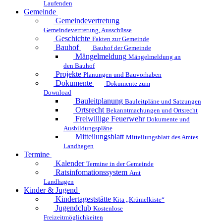
Laufenden
Gemeinde
Gemeindevertretung
Gemeindevertretung, Ausschüsse
Geschichte
Fakten zur Gemeinde
Bauhof
Bauhof der Gemeinde
Mängelmeldung
Mängelmeldung an
den Bauhof
Projekte
Planungen und Bauvorhaben
Dokumente
Dokumente zum
Download
Bauleitplanung
Bauleitpläne und Satzungen
Ortsrecht
Bekanntmachungen und Ortsrecht
Freiwillige Feuerwehr
Dokumente und
Ausbildungspläne
Mitteilungsblatt
Mitteilungsblatt des Amtes
Landhagen
Termine
Kalender
Termine in der Gemeinde
Ratsinfomationssystem
Amt
Landhagen
Kinder & Jugend
Kindertageststätte
Kita „Krümelkiste“
Jugendclub
Kostenlose
Freizeitmöglichkeiten