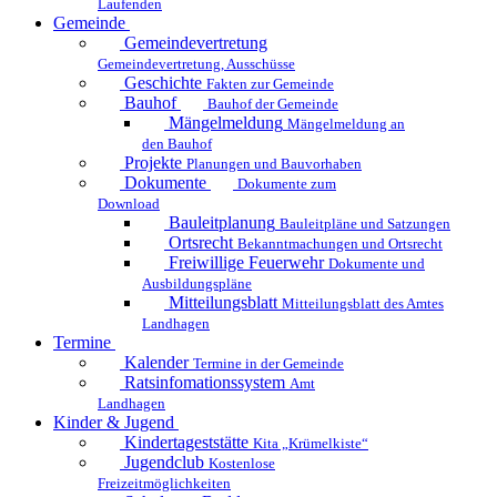
Laufenden
Gemeinde
Gemeindevertretung
Gemeindevertretung, Ausschüsse
Geschichte
Fakten zur Gemeinde
Bauhof
Bauhof der Gemeinde
Mängelmeldung
Mängelmeldung an
den Bauhof
Projekte
Planungen und Bauvorhaben
Dokumente
Dokumente zum
Download
Bauleitplanung
Bauleitpläne und Satzungen
Ortsrecht
Bekanntmachungen und Ortsrecht
Freiwillige Feuerwehr
Dokumente und
Ausbildungspläne
Mitteilungsblatt
Mitteilungsblatt des Amtes
Landhagen
Termine
Kalender
Termine in der Gemeinde
Ratsinfomationssystem
Amt
Landhagen
Kinder & Jugend
Kindertageststätte
Kita „Krümelkiste“
Jugendclub
Kostenlose
Freizeitmöglichkeiten