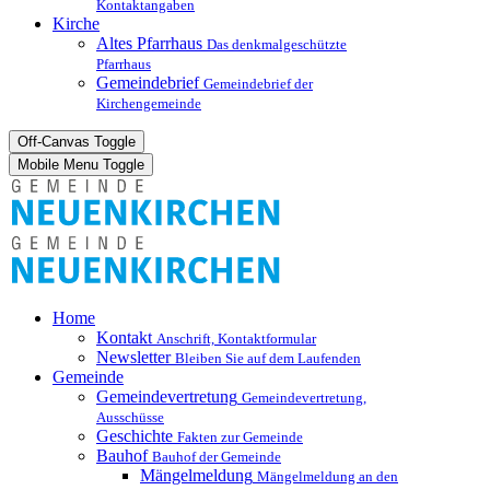
Kontaktangaben
Kirche
Altes Pfarrhaus
Das denkmalgeschützte
Pfarrhaus
Gemeindebrief
Gemeindebrief der
Kirchengemeinde
Off-Canvas Toggle
Mobile Menu Toggle
Home
Kontakt
Anschrift, Kontaktformular
Newsletter
Bleiben Sie auf dem Laufenden
Gemeinde
Gemeindevertretung
Gemeindevertretung,
Ausschüsse
Geschichte
Fakten zur Gemeinde
Bauhof
Bauhof der Gemeinde
Mängelmeldung
Mängelmeldung an den