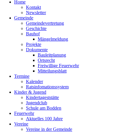
Home
Kontakt
Newsletter
Gemeinde
Gemeindevertretung
Geschichte
Bauhof
Mängelmeldung
Projekte
Dokumente
Bauleitplanung
Ortsrecht
Freiwillige Feuerwehr
Mitteilungsblatt
Termine
Kalender
Ratsinfomationssystem
Kinder & Jugend
Kindertageststätte
Jugendclub
Schule am Bodden
Feuerwehr
Aktuelles
100 Jahre
Vereine
Vereine in der Gemeinde