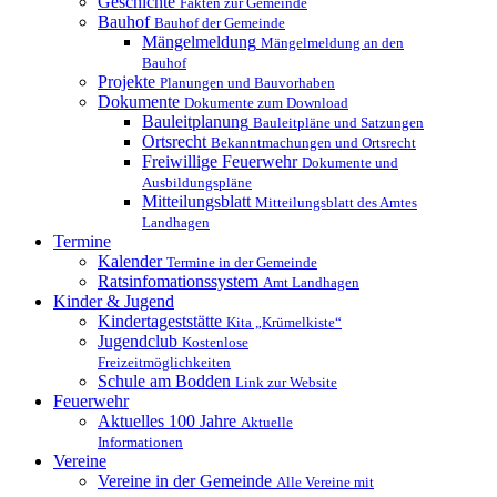
Geschichte
Fakten zur Gemeinde
Bauhof
Bauhof der Gemeinde
Mängelmeldung
Mängelmeldung an den
Bauhof
Projekte
Planungen und Bauvorhaben
Dokumente
Dokumente zum Download
Bauleitplanung
Bauleitpläne und Satzungen
Ortsrecht
Bekanntmachungen und Ortsrecht
Freiwillige Feuerwehr
Dokumente und
Ausbildungspläne
Mitteilungsblatt
Mitteilungsblatt des Amtes
Landhagen
Termine
Kalender
Termine in der Gemeinde
Ratsinfomationssystem
Amt Landhagen
Kinder & Jugend
Kindertageststätte
Kita „Krümelkiste“
Jugendclub
Kostenlose
Freizeitmöglichkeiten
Schule am Bodden
Link zur Website
Feuerwehr
Aktuelles
100 Jahre
Aktuelle
Informationen
Vereine
Vereine in der Gemeinde
Alle Vereine mit