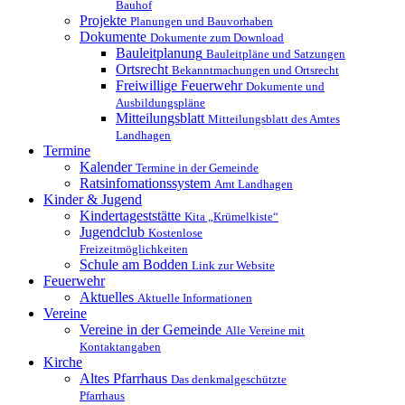
Bauhof
Projekte
Planungen und Bauvorhaben
Dokumente
Dokumente zum Download
Bauleitplanung
Bauleitpläne und Satzungen
Ortsrecht
Bekanntmachungen und Ortsrecht
Freiwillige Feuerwehr
Dokumente und
Ausbildungspläne
Mitteilungsblatt
Mitteilungsblatt des Amtes
Landhagen
Termine
Kalender
Termine in der Gemeinde
Ratsinfomationssystem
Amt Landhagen
Kinder & Jugend
Kindertageststätte
Kita „Krümelkiste“
Jugendclub
Kostenlose
Freizeitmöglichkeiten
Schule am Bodden
Link zur Website
Feuerwehr
Aktuelles
Aktuelle Informationen
Vereine
Vereine in der Gemeinde
Alle Vereine mit
Kontaktangaben
Kirche
Altes Pfarrhaus
Das denkmalgeschützte
Pfarrhaus