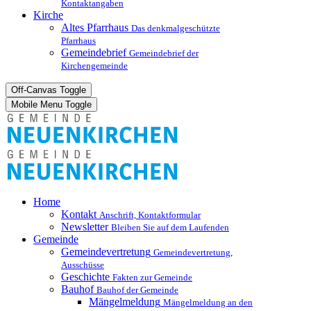
Kontaktangaben
Kirche
Altes Pfarrhaus
Das denkmalgeschützte
Pfarrhaus
Gemeindebrief
Gemeindebrief der
Kirchengemeinde
Off-Canvas Toggle
Mobile Menu Toggle
Home
Kontakt
Anschrift, Kontaktformular
Newsletter
Bleiben Sie auf dem Laufenden
Gemeinde
Gemeindevertretung
Gemeindevertretung,
Ausschüsse
Geschichte
Fakten zur Gemeinde
Bauhof
Bauhof der Gemeinde
Mängelmeldung
Mängelmeldung an den