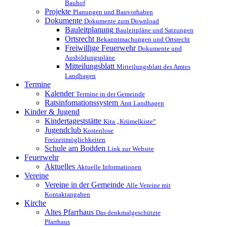
Bauhof
Projekte
Planungen und Bauvorhaben
Dokumente
Dokumente zum Download
Bauleitplanung
Bauleitpläne und Satzungen
Ortsrecht
Bekanntmachungen und Ortsrecht
Freiwillige Feuerwehr
Dokumente und
Ausbildungspläne
Mitteilungsblatt
Mitteilungsblatt des Amtes
Landhagen
Termine
Kalender
Termine in der Gemeinde
Ratsinfomationssystem
Amt Landhagen
Kinder & Jugend
Kindertageststätte
Kita „Krümelkiste“
Jugendclub
Kostenlose
Freizeitmöglichkeiten
Schule am Bodden
Link zur Website
Feuerwehr
Aktuelles
Aktuelle Informationen
Vereine
Vereine in der Gemeinde
Alle Vereine mit
Kontaktangaben
Kirche
Altes Pfarrhaus
Das denkmalgeschützte
Pfarrhaus