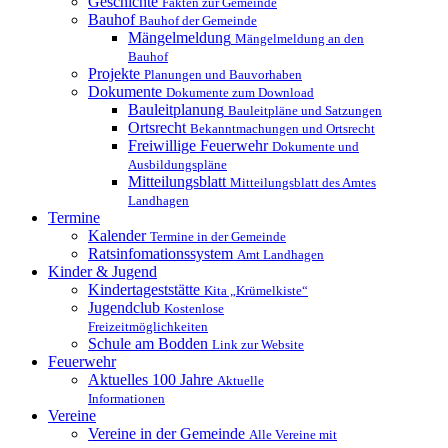
Geschichte
Fakten zur Gemeinde
Bauhof
Bauhof der Gemeinde
Mängelmeldung
Mängelmeldung an den
Bauhof
Projekte
Planungen und Bauvorhaben
Dokumente
Dokumente zum Download
Bauleitplanung
Bauleitpläne und Satzungen
Ortsrecht
Bekanntmachungen und Ortsrecht
Freiwillige Feuerwehr
Dokumente und
Ausbildungspläne
Mitteilungsblatt
Mitteilungsblatt des Amtes
Landhagen
Termine
Kalender
Termine in der Gemeinde
Ratsinfomationssystem
Amt Landhagen
Kinder & Jugend
Kindertageststätte
Kita „Krümelkiste“
Jugendclub
Kostenlose
Freizeitmöglichkeiten
Schule am Bodden
Link zur Website
Feuerwehr
Aktuelles
100 Jahre
Aktuelle
Informationen
Vereine
Vereine in der Gemeinde
Alle Vereine mit