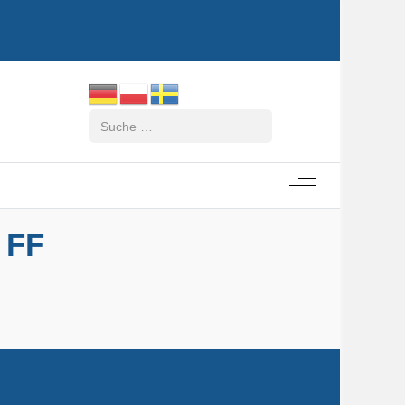
Suchen
Off-Canvas Tog
 FF