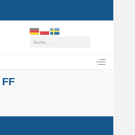
Suchen
Off-Canvas Tog
 FF