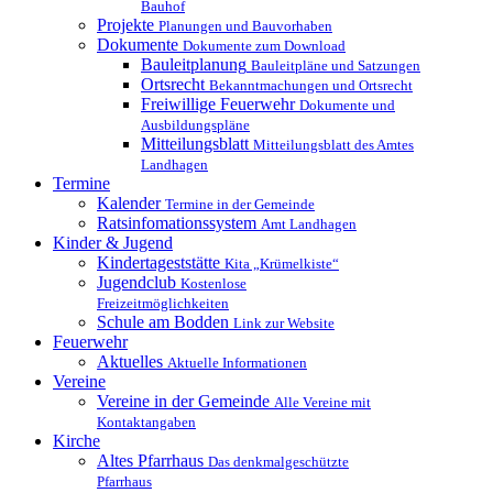
Bauhof
Projekte
Planungen und Bauvorhaben
Dokumente
Dokumente zum Download
Bauleitplanung
Bauleitpläne und Satzungen
Ortsrecht
Bekanntmachungen und Ortsrecht
Freiwillige Feuerwehr
Dokumente und
Ausbildungspläne
Mitteilungsblatt
Mitteilungsblatt des Amtes
Landhagen
Termine
Kalender
Termine in der Gemeinde
Ratsinfomationssystem
Amt Landhagen
Kinder & Jugend
Kindertageststätte
Kita „Krümelkiste“
Jugendclub
Kostenlose
Freizeitmöglichkeiten
Schule am Bodden
Link zur Website
Feuerwehr
Aktuelles
Aktuelle Informationen
Vereine
Vereine in der Gemeinde
Alle Vereine mit
Kontaktangaben
Kirche
Altes Pfarrhaus
Das denkmalgeschützte
Pfarrhaus