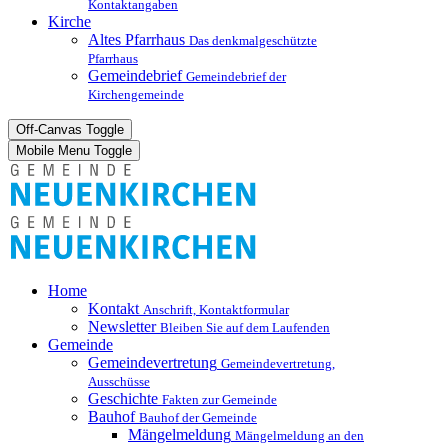
Kontaktangaben
Kirche
Altes Pfarrhaus
Das denkmalgeschützte
Pfarrhaus
Gemeindebrief
Gemeindebrief der
Kirchengemeinde
Off-Canvas Toggle
Mobile Menu Toggle
Home
Kontakt
Anschrift, Kontaktformular
Newsletter
Bleiben Sie auf dem Laufenden
Gemeinde
Gemeindevertretung
Gemeindevertretung,
Ausschüsse
Geschichte
Fakten zur Gemeinde
Bauhof
Bauhof der Gemeinde
Mängelmeldung
Mängelmeldung an den