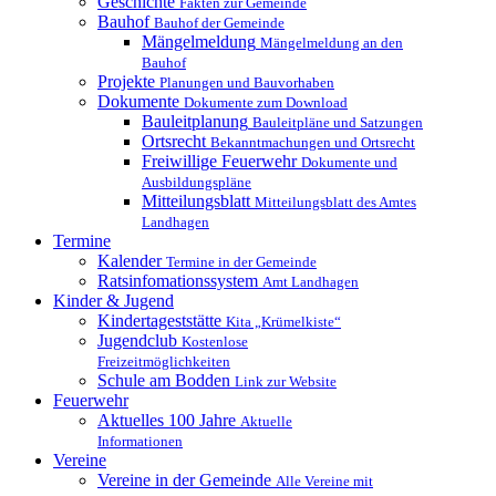
Geschichte
Fakten zur Gemeinde
Bauhof
Bauhof der Gemeinde
Mängelmeldung
Mängelmeldung an den
Bauhof
Projekte
Planungen und Bauvorhaben
Dokumente
Dokumente zum Download
Bauleitplanung
Bauleitpläne und Satzungen
Ortsrecht
Bekanntmachungen und Ortsrecht
Freiwillige Feuerwehr
Dokumente und
Ausbildungspläne
Mitteilungsblatt
Mitteilungsblatt des Amtes
Landhagen
Termine
Kalender
Termine in der Gemeinde
Ratsinfomationssystem
Amt Landhagen
Kinder & Jugend
Kindertageststätte
Kita „Krümelkiste“
Jugendclub
Kostenlose
Freizeitmöglichkeiten
Schule am Bodden
Link zur Website
Feuerwehr
Aktuelles
100 Jahre
Aktuelle
Informationen
Vereine
Vereine in der Gemeinde
Alle Vereine mit