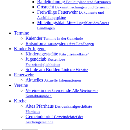
Bauleitplanung
Bauleitpläne und Satzungen
Ortsrecht
Bekanntmachungen und Ortsrecht
Freiwillige Feuerwehr
Dokumente und
Ausbildungspläne
Mitteilungsblatt
Mitteilungsblatt des Amtes
Landhagen
Termine
Kalender
Termine in der Gemeinde
Ratsinfomationssystem
Amt Landhagen
Kinder & Jugend
Kindertageststätte
Kita „Krümelkiste“
Jugendclub
Kostenlose
Freizeitmöglichkeiten
Schule am Bodden
Link zur Website
Feuerwehr
Aktuelles
Aktuelle Informationen
Vereine
Vereine in der Gemeinde
Alle Vereine mit
Kontaktangaben
Kirche
Altes Pfarrhaus
Das denkmalgeschützte
Pfarrhaus
Gemeindebrief
Gemeindebrief der
Kirchengemeinde