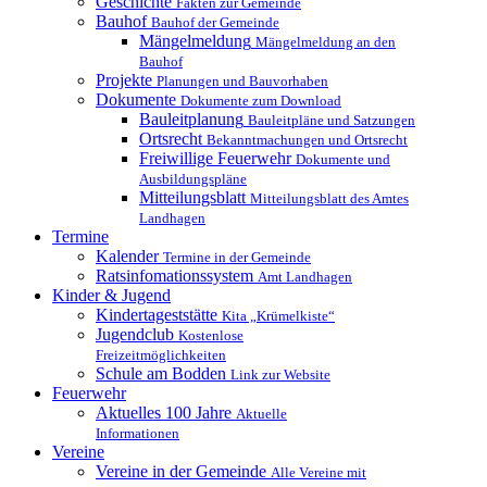
Geschichte
Fakten zur Gemeinde
Bauhof
Bauhof der Gemeinde
Mängelmeldung
Mängelmeldung an den
Bauhof
Projekte
Planungen und Bauvorhaben
Dokumente
Dokumente zum Download
Bauleitplanung
Bauleitpläne und Satzungen
Ortsrecht
Bekanntmachungen und Ortsrecht
Freiwillige Feuerwehr
Dokumente und
Ausbildungspläne
Mitteilungsblatt
Mitteilungsblatt des Amtes
Landhagen
Termine
Kalender
Termine in der Gemeinde
Ratsinfomationssystem
Amt Landhagen
Kinder & Jugend
Kindertageststätte
Kita „Krümelkiste“
Jugendclub
Kostenlose
Freizeitmöglichkeiten
Schule am Bodden
Link zur Website
Feuerwehr
Aktuelles
100 Jahre
Aktuelle
Informationen
Vereine
Vereine in der Gemeinde
Alle Vereine mit