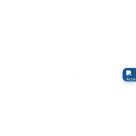
Landes- und Kreismittel ergeben sich folgende
Elternbeiträge:
Kinderkrippe ganztags
323,72 €
Kinderkrippe teilzeit
190,75 €
Kinderkrippe halbtags
126,01 €
Kindergarten ganztags
167,33 €
Kindergarten teilzeit
98,11 €
Kindergarten halbtags
64,65 €
Hort ganztags
88,13 €
Hort teilzeit
51,72 €