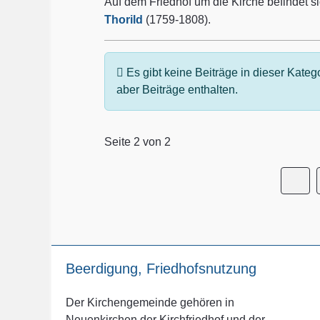
Auf dem Friedhof um die Kirche befindet 
Thorild
(1759-1808).
Information
Es gibt keine Beiträge in dieser Kate
aber Beiträge enthalten.
Seite 2 von 2
Beerdigung, Friedhofsnutzung
Der Kirchengemeinde gehören in
Neuenkirchen der Kirchfriedhof und der