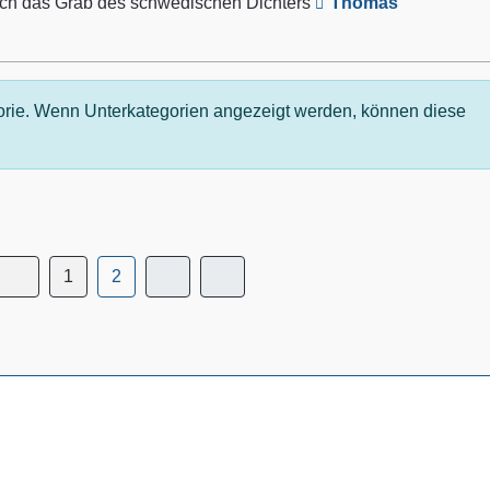
sich das Grab des schwedischen Dichters
Thomas
gorie. Wenn Unterkategorien angezeigt werden, können diese
1
2