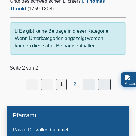
Grab des schwedischen Dichters
Thomas
Thorild
(1759-1808).
Information
Es gibt keine Beiträge in dieser Kategorie.
Wenn Unterkategorien angezeigt werden,
können diese aber Beiträge enthalten.
Seite 2 von 2
1
2
Pfarramt
Pastor Dr. Volker Gummelt