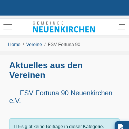
Mobile Menu Toggle
Off
Home
Vereine
FSV Fortuna 90
Aktuelles aus den
Vereinen
FSV Fortuna 90 Neuenkirchen
e.V.
Information
Es gibt keine Beiträge in dieser Kategorie.