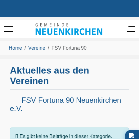
Mobile Menu Toggle
Off
Home
Vereine
FSV Fortuna 90
Aktuelles aus den
Vereinen
FSV Fortuna 90 Neuenkirchen
e.V.
Information
Es gibt keine Beiträge in dieser Kategorie.