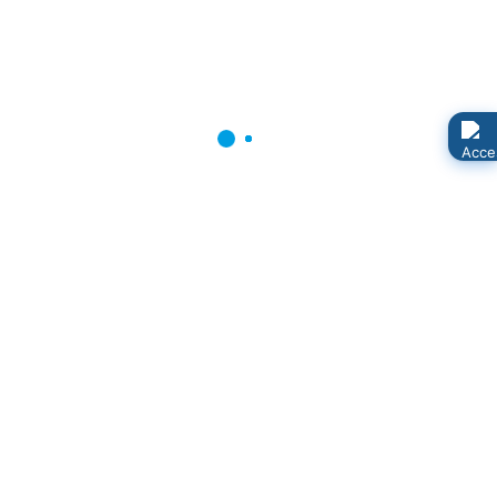
vermehrt Aufkleber mit unterschiedlichen politischen
Botschaften angebracht.
20. Kinderflohmarkt am 18.04.2026
Veröffentlicht: 28. März 2026
# Flohmarkt
Die Eltern der Kita organisieren gemeinsam am
18.04.2026 den Frühjahrs-Kinder-Flohmarkt, dessen
Erlöse der Kita zu Gute kommen sollen.
Weitere Beiträge …