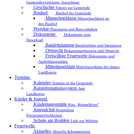
Gemeindevertretung, Ausschüsse
Geschichte
Fakten zur Gemeinde
Bauhof
Bauhof der Gemeinde
Mängelmeldung
Mängelmeldung an
den Bauhof
Projekte
Planungen und Bauvorhaben
Dokumente
Dokumente zum
Download
Bauleitplanung
Bauleitpläne und Satzungen
Ortsrecht
Bekanntmachungen und Ortsrecht
Freiwillige Feuerwehr
Dokumente und
Ausbildungspläne
Mitteilungsblatt
Mitteilungsblatt des Amtes
Landhagen
Termine
Kalender
Termine in der Gemeinde
Ratsinfomationssystem
Amt
Landhagen
Kinder & Jugend
Kindertageststätte
Kita „Krümelkiste“
Jugendclub
Kostenlose
Freizeitmöglichkeiten
Schule am Bodden
Link zur Website
Feuerwehr
Aktuelles
Aktuelle Informationen