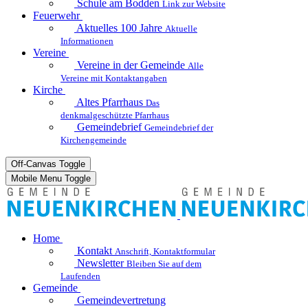
Schule am Bodden
Link zur Website
Feuerwehr
Aktuelles
100 Jahre
Aktuelle
Informationen
Vereine
Vereine in der Gemeinde
Alle
Vereine mit Kontaktangaben
Kirche
Altes Pfarrhaus
Das
denkmalgeschützte Pfarrhaus
Gemeindebrief
Gemeindebrief der
Kirchengemeinde
Off-Canvas Toggle
Mobile Menu Toggle
Home
Kontakt
Anschrift, Kontaktformular
Newsletter
Bleiben Sie auf dem
Laufenden
Gemeinde
Gemeindevertretung