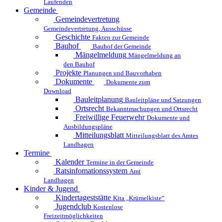
Laufenden
Gemeinde
Gemeindevertretung
Gemeindevertretung, Ausschüsse
Geschichte
Fakten zur Gemeinde
Bauhof
Bauhof der Gemeinde
Mängelmeldung
Mängelmeldung an
den Bauhof
Projekte
Planungen und Bauvorhaben
Dokumente
Dokumente zum
Download
Bauleitplanung
Bauleitpläne und Satzungen
Ortsrecht
Bekanntmachungen und Ortsrecht
Freiwillige Feuerwehr
Dokumente und
Ausbildungspläne
Mitteilungsblatt
Mitteilungsblatt des Amtes
Landhagen
Termine
Kalender
Termine in der Gemeinde
Ratsinfomationssystem
Amt
Landhagen
Kinder & Jugend
Kindertageststätte
Kita „Krümelkiste“
Jugendclub
Kostenlose
Freizeitmöglichkeiten