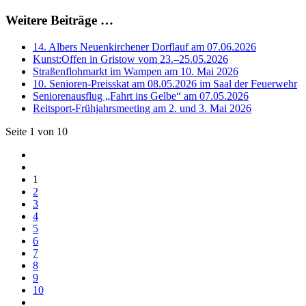
Weitere Beiträge …
14. Albers Neuenkirchener Dorflauf am 07.06.2026
Kunst:Offen in Gristow vom 23.–25.05.2026
Straßenflohmarkt im Wampen am 10. Mai 2026
10. Senioren-Preisskat am 08.05.2026 im Saal der Feuerwehr
Seniorenausflug „Fahrt ins Gelbe“ am 07.05.2026
Reitsport-Frühjahrsmeeting am 2. und 3. Mai 2026
Seite 1 von 10
1
2
3
4
5
6
7
8
9
10