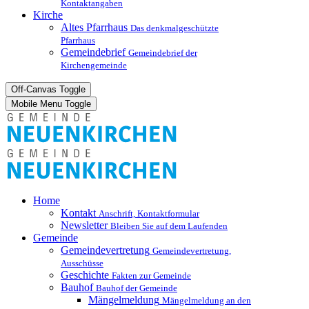
Kontaktangaben
Kirche
Altes Pfarrhaus
Das denkmalgeschützte
Pfarrhaus
Gemeindebrief
Gemeindebrief der
Kirchengemeinde
Off-Canvas Toggle
Mobile Menu Toggle
Home
Kontakt
Anschrift, Kontaktformular
Newsletter
Bleiben Sie auf dem Laufenden
Gemeinde
Gemeindevertretung
Gemeindevertretung,
Ausschüsse
Geschichte
Fakten zur Gemeinde
Bauhof
Bauhof der Gemeinde
Mängelmeldung
Mängelmeldung an den