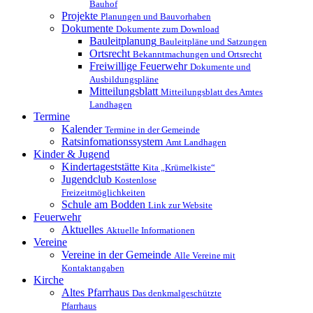
Bauhof
Projekte
Planungen und Bauvorhaben
Dokumente
Dokumente zum Download
Bauleitplanung
Bauleitpläne und Satzungen
Ortsrecht
Bekanntmachungen und Ortsrecht
Freiwillige Feuerwehr
Dokumente und
Ausbildungspläne
Mitteilungsblatt
Mitteilungsblatt des Amtes
Landhagen
Termine
Kalender
Termine in der Gemeinde
Ratsinfomationssystem
Amt Landhagen
Kinder & Jugend
Kindertageststätte
Kita „Krümelkiste“
Jugendclub
Kostenlose
Freizeitmöglichkeiten
Schule am Bodden
Link zur Website
Feuerwehr
Aktuelles
Aktuelle Informationen
Vereine
Vereine in der Gemeinde
Alle Vereine mit
Kontaktangaben
Kirche
Altes Pfarrhaus
Das denkmalgeschützte
Pfarrhaus