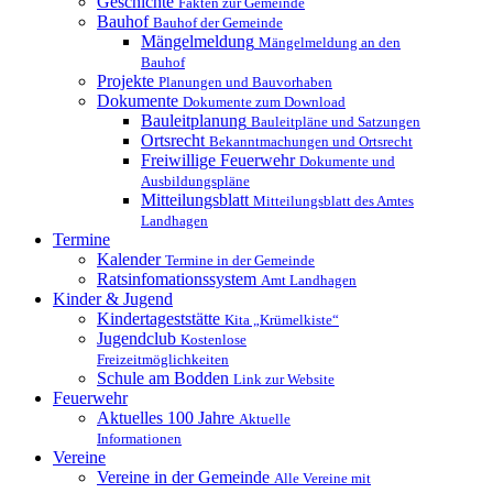
Geschichte
Fakten zur Gemeinde
Bauhof
Bauhof der Gemeinde
Mängelmeldung
Mängelmeldung an den
Bauhof
Projekte
Planungen und Bauvorhaben
Dokumente
Dokumente zum Download
Bauleitplanung
Bauleitpläne und Satzungen
Ortsrecht
Bekanntmachungen und Ortsrecht
Freiwillige Feuerwehr
Dokumente und
Ausbildungspläne
Mitteilungsblatt
Mitteilungsblatt des Amtes
Landhagen
Termine
Kalender
Termine in der Gemeinde
Ratsinfomationssystem
Amt Landhagen
Kinder & Jugend
Kindertageststätte
Kita „Krümelkiste“
Jugendclub
Kostenlose
Freizeitmöglichkeiten
Schule am Bodden
Link zur Website
Feuerwehr
Aktuelles
100 Jahre
Aktuelle
Informationen
Vereine
Vereine in der Gemeinde
Alle Vereine mit