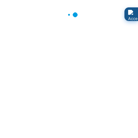
JSV Neuenkirchen e.V.
Mobil: +49 151 12603356
jsv-neuenkirchen@gmx.de
Kleingartengemeinschaft „Boddenblick“
Mobil: +49 173 9060010
karsten19-88@web.de