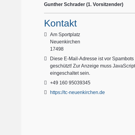
Gunther Schrader (1. Vorsitzender)
Kontakt
Adresse:
Am Sportplatz
Neuenkirchen
17498
E-Mail:
Diese E-Mail-Adresse ist vor Spambots
geschützt! Zur Anzeige muss JavaScrip
eingeschaltet sein.
Mobil:
+49 160 95039345
Website:
https://tc-neuenkirchen.de