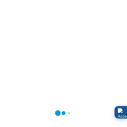
Adresse:
Am Sportplatz 7
Neuenkirchen
17498
E-Mail:
Diese E-Mail-Adresse ist vor Spambots geschützt! Zur
Anzeige muss JavaScript eingeschaltet sein.
Website:
https://www.fortuna-neuenkirchen.de
Kontaktformular
*
Benötigtes Feld
Name
*
E-Mail
*