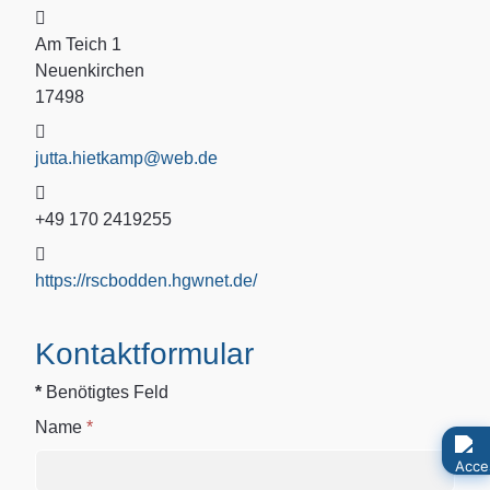
Adresse:
Am Teich 1
Neuenkirchen
17498
E-Mail:
jutta.hietkamp@web.de
Mobil:
+49 170 2419255
Website:
https://rscbodden.hgwnet.de/
Kontaktformular
*
Benötigtes Feld
Name
*