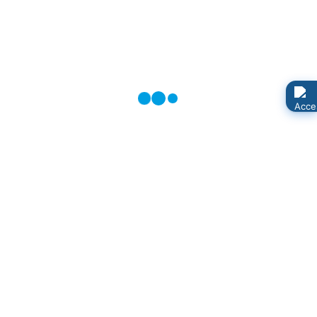
Förderverein der Kita Krümelkiste - Satzung
Förderverein der Kita Krümelkiste -
Aufnahmeantrag
Kontaktformular
*
Benötigtes Feld
Name
*
E-Mail
*