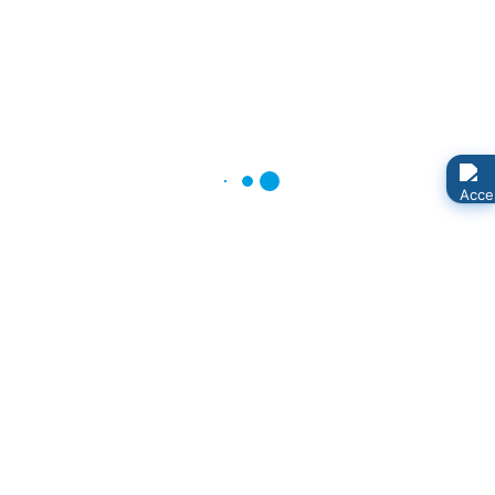
Download
Kultur_Soziales_Projektblatt_3c
Download
Kultur_Soziales_Projektblatt_3d
Download
Kultur_Soziales_Projektblatt_3e
Download
Kultur_Soziales_Projektblatt_4a