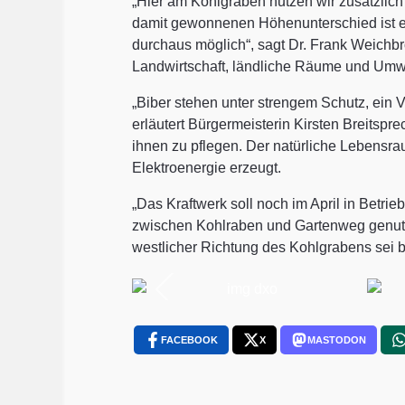
„Hier am Kohlgraben nutzen wir zusätzlich 
damit gewonnenen Höhenunterschied ist e
durchaus möglich“, sagt Dr. Frank Weichbr
Landwirtschaft, ländliche Räume und Um
„Biber stehen unter strengem Schutz, ein 
erläutert Bürgermeisterin Kirsten Breitsp
ihnen zu pflegen. Der natürliche Lebensra
Elektroenergie erzeugt.
„Das Kraftwerk soll noch im April in Betri
zwischen Kohlraben und Gartenweg genutzt 
westlicher Richtung des Kohlgrabens sei ber
FACEBOOK
X
MASTODON