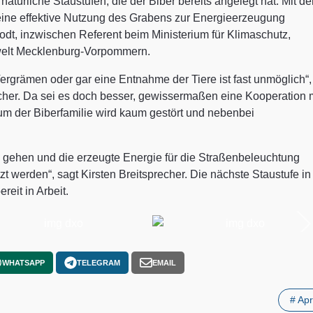
natürliche Staustufen, die der Biber bereits angelegt hat. Mit d
ine effektive Nutzung des Grabens zur Energieerzeugung
odt, inzwischen Referent beim Ministerium für Klimaschutz,
welt Mecklenburg-Vorpommern.
Vergrämen oder gar eine Entnahme der Tiere ist fast unmöglich“,
recher. Da sei es doch besser, gewissermaßen eine Kooperation 
um der Biberfamilie wird kaum gestört und nebenbei
eb gehen und die erzeugte Energie für die Straßenbeleuchtung
werden“, sagt Kirsten Breitsprecher. Die nächste Staustufe in
eit in Arbeit.
WHATSAPP
TELEGRAM
EMAIL
# Apr