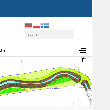
Suchen
Off-Canvas Tog
rche