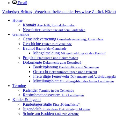
Email
Vorheriger Beitrag: Wegebauarbeiten an der Festwiese
Zurück
Nächst
Home
Kontakt
Anschrift, Kontaktformular
Newsletter
Bleiben Sie auf dem Laufenden
Gemeinde
Gemeindevertretung
Gemeindevertretung, Ausschüsse
Geschichte
Fakten zur Gemeinde
Bauhof
Bauhof der Gemeinde
Mängelmeldung
Mängelmeldung an den Bauhof
Projekte
Planungen und Bauvorhaben
Dokumente
Dokumente zum Download
Bauleitplanung
Bauleitpläne und Satzungen
Ortsrecht
Bekanntmachungen und Ortsrecht
Freiwillige Feuerwehr
Dokumente und Ausbildungsplä
Mitteilungsblatt
Mitteilungsblatt des Amtes Landhagen
Termine
Kalender
Termine in der Gemeinde
Ratsinfomationssystem
Amt Landhagen
Kinder & Jugend
Kindertageststätte
Kita „Krümelkiste“
Jugendclub
Kostenlose Freizeitmöglichkeiten
Schule am Bodden
Link zur Website