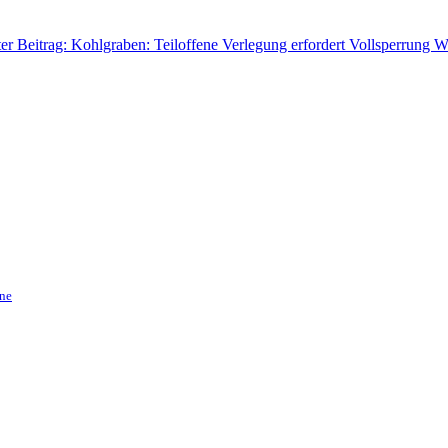
er Beitrag: Kohlgraben: Teiloffene Verlegung erfordert Vollsperrung
We
ne