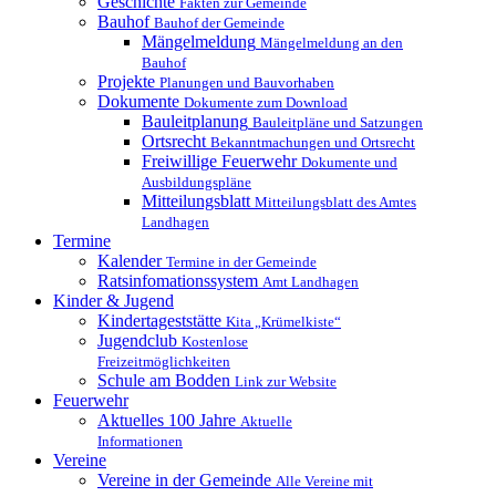
Geschichte
Fakten zur Gemeinde
Bauhof
Bauhof der Gemeinde
Mängelmeldung
Mängelmeldung an den
Bauhof
Projekte
Planungen und Bauvorhaben
Dokumente
Dokumente zum Download
Bauleitplanung
Bauleitpläne und Satzungen
Ortsrecht
Bekanntmachungen und Ortsrecht
Freiwillige Feuerwehr
Dokumente und
Ausbildungspläne
Mitteilungsblatt
Mitteilungsblatt des Amtes
Landhagen
Termine
Kalender
Termine in der Gemeinde
Ratsinfomationssystem
Amt Landhagen
Kinder & Jugend
Kindertageststätte
Kita „Krümelkiste“
Jugendclub
Kostenlose
Freizeitmöglichkeiten
Schule am Bodden
Link zur Website
Feuerwehr
Aktuelles
100 Jahre
Aktuelle
Informationen
Vereine
Vereine in der Gemeinde
Alle Vereine mit