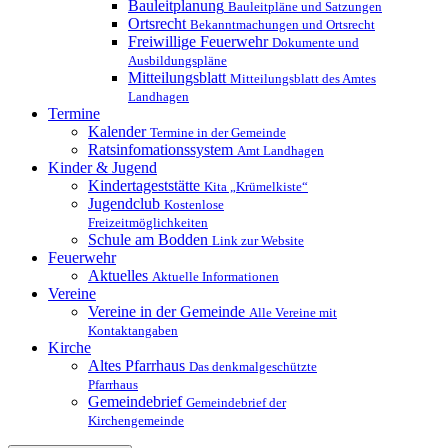
Bauleitplanung
Bauleitpläne und Satzungen
Ortsrecht
Bekanntmachungen und Ortsrecht
Freiwillige Feuerwehr
Dokumente und
Ausbildungspläne
Mitteilungsblatt
Mitteilungsblatt des Amtes
Landhagen
Termine
Kalender
Termine in der Gemeinde
Ratsinfomationssystem
Amt Landhagen
Kinder & Jugend
Kindertageststätte
Kita „Krümelkiste“
Jugendclub
Kostenlose
Freizeitmöglichkeiten
Schule am Bodden
Link zur Website
Feuerwehr
Aktuelles
Aktuelle Informationen
Vereine
Vereine in der Gemeinde
Alle Vereine mit
Kontaktangaben
Kirche
Altes Pfarrhaus
Das denkmalgeschützte
Pfarrhaus
Gemeindebrief
Gemeindebrief der
Kirchengemeinde