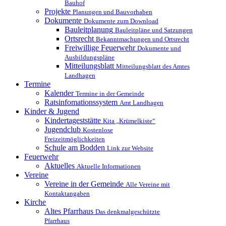
Bauhof
Projekte
Planungen und Bauvorhaben
Dokumente
Dokumente zum Download
Bauleitplanung
Bauleitpläne und Satzungen
Ortsrecht
Bekanntmachungen und Ortsrecht
Freiwillige Feuerwehr
Dokumente und
Ausbildungspläne
Mitteilungsblatt
Mitteilungsblatt des Amtes
Landhagen
Termine
Kalender
Termine in der Gemeinde
Ratsinfomationssystem
Amt Landhagen
Kinder & Jugend
Kindertageststätte
Kita „Krümelkiste“
Jugendclub
Kostenlose
Freizeitmöglichkeiten
Schule am Bodden
Link zur Website
Feuerwehr
Aktuelles
Aktuelle Informationen
Vereine
Vereine in der Gemeinde
Alle Vereine mit
Kontaktangaben
Kirche
Altes Pfarrhaus
Das denkmalgeschützte
Pfarrhaus