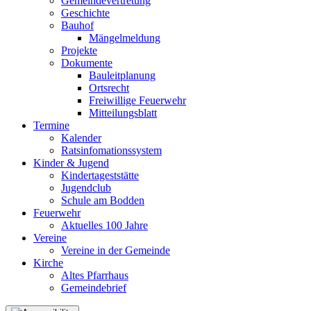
Gemeindevertretung
Geschichte
Bauhof
Mängelmeldung
Projekte
Dokumente
Bauleitplanung
Ortsrecht
Freiwillige Feuerwehr
Mitteilungsblatt
Termine
Kalender
Ratsinfomationssystem
Kinder & Jugend
Kindertageststätte
Jugendclub
Schule am Bodden
Feuerwehr
Aktuelles
100 Jahre
Vereine
Vereine in der Gemeinde
Kirche
Altes Pfarrhaus
Gemeindebrief