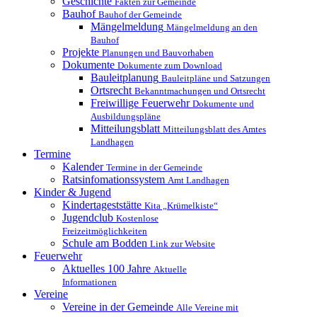
Geschichte
Fakten zur Gemeinde
Bauhof
Bauhof der Gemeinde
Mängelmeldung
Mängelmeldung an den
Bauhof
Projekte
Planungen und Bauvorhaben
Dokumente
Dokumente zum Download
Bauleitplanung
Bauleitpläne und Satzungen
Ortsrecht
Bekanntmachungen und Ortsrecht
Freiwillige Feuerwehr
Dokumente und
Ausbildungspläne
Mitteilungsblatt
Mitteilungsblatt des Amtes
Landhagen
Termine
Kalender
Termine in der Gemeinde
Ratsinfomationssystem
Amt Landhagen
Kinder & Jugend
Kindertageststätte
Kita „Krümelkiste“
Jugendclub
Kostenlose
Freizeitmöglichkeiten
Schule am Bodden
Link zur Website
Feuerwehr
Aktuelles
100 Jahre
Aktuelle
Informationen
Vereine
Vereine in der Gemeinde
Alle Vereine mit