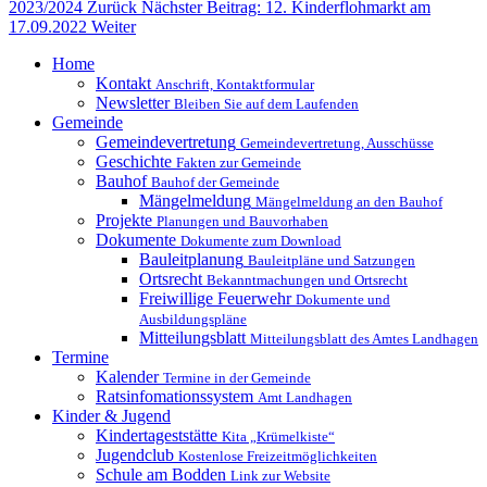
2023/2024
Zurück
Nächster Beitrag: 12. Kinderflohmarkt am
17.09.2022
Weiter
Home
Kontakt
Anschrift, Kontaktformular
Newsletter
Bleiben Sie auf dem Laufenden
Gemeinde
Gemeindevertretung
Gemeindevertretung, Ausschüsse
Geschichte
Fakten zur Gemeinde
Bauhof
Bauhof der Gemeinde
Mängelmeldung
Mängelmeldung an den Bauhof
Projekte
Planungen und Bauvorhaben
Dokumente
Dokumente zum Download
Bauleitplanung
Bauleitpläne und Satzungen
Ortsrecht
Bekanntmachungen und Ortsrecht
Freiwillige Feuerwehr
Dokumente und
Ausbildungspläne
Mitteilungsblatt
Mitteilungsblatt des Amtes Landhagen
Termine
Kalender
Termine in der Gemeinde
Ratsinfomationssystem
Amt Landhagen
Kinder & Jugend
Kindertageststätte
Kita „Krümelkiste“
Jugendclub
Kostenlose Freizeitmöglichkeiten
Schule am Bodden
Link zur Website