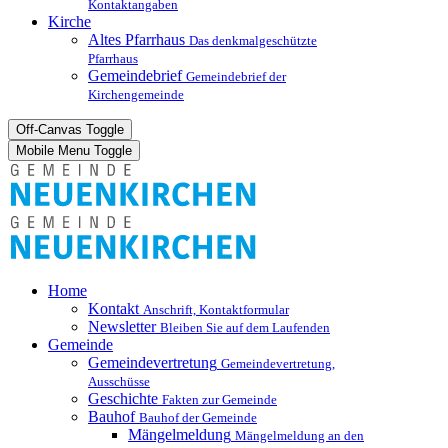
Kontaktangaben
Kirche
Altes Pfarrhaus
Das denkmalgeschützte
Pfarrhaus
Gemeindebrief
Gemeindebrief der
Kirchengemeinde
Off-Canvas Toggle
Mobile Menu Toggle
Home
Kontakt
Anschrift, Kontaktformular
Newsletter
Bleiben Sie auf dem Laufenden
Gemeinde
Gemeindevertretung
Gemeindevertretung,
Ausschüsse
Geschichte
Fakten zur Gemeinde
Bauhof
Bauhof der Gemeinde
Mängelmeldung
Mängelmeldung an den