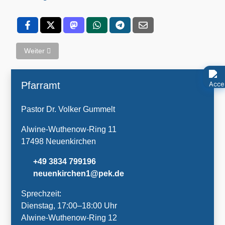
Nächster Beitrag: Gottesdienst mit Krippenspiel in Kapelle Ja
Weiter
Pfarramt
Pastor Dr. Volker Gummelt
Alwine-Wuthenow-Ring 11
17498 Neuenkirchen
+49 3834 799196
neuenkirchen1@pek.de
Sprechzeit:
Dienstag, 17:00–18:00 Uhr
Alwine-Wuthenow-Ring 12