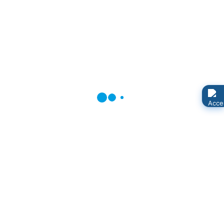
Der Seniorenbeirat der Gemeinde Neuenkirchen und
die Ehrenabteilung der Feuerwehr laden die Senioren
der Gemeinde zum Skatabend ein.
Wann: Donnerstag, 06.11.2025, um 17:00 Uhr
Wo: Saal der Feuerwehr Neuenkirchen (Wampener
Straße 10)
Teilnahmegebühr: 10 Euro
Anmeldungen und Zahlung der Teilnahmegebühr nur
persönlich bei:
Lothar Ehmke
, Theodor-Körner-Str. 12 B oder
Gerd
Bandelin
, Am Kohlgraben 23
Anmeldeschluss: Montag, 03.11.2025