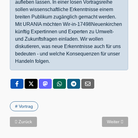
aufleben lassen. In einer losen Vortragsreihe
sollen wissenschaftliche Erkenntnisse einem
breiten Publikum zugänglich gemacht werden.
Mit URANIA möchten Wir-in-17498Neuenkirchen
künftig Expertinnen und Experten zu Umwelt-
und Zukunftsfragen einladen. Wir wollen
diskutieren, was neue Erkenntnisse auch für uns
bedeuten - und welche Konsequenzen für unser
Handeln folgen.
# Vortrag
Vorheriger Beitrag: 9. Senioren-Preisskat am 12.02.2026 im S
Nächster Beitra
Zurück
Weiter