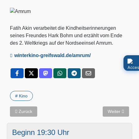
Fatih Akin verarbeitet die Kindheitserinnerungen
seines Freundes Hark Bohm und erzählt vom Ende
des 2. Weltkriegs auf der Nordseeinsel Amrum.
winterkino-greifswald.de/amrum/
# Kino
Vorheriger Beitrag: Osterfeuer auf der Festwiese am 4. April 2
Nächster Beitra
Zurück
Weiter
Beginn 19:30 Uhr