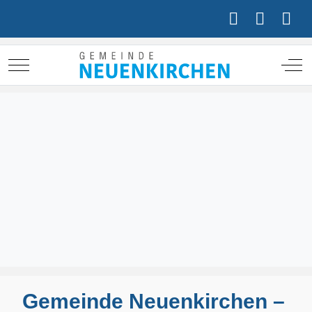
Mobile Menu Toggle
Off
Gemeinde Neuenkirchen –