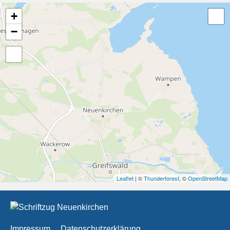
+
−
Leaflet
| ©
Thunderforest
, ©
OpenStreetMap
Impressum
Datenschutzerklärung