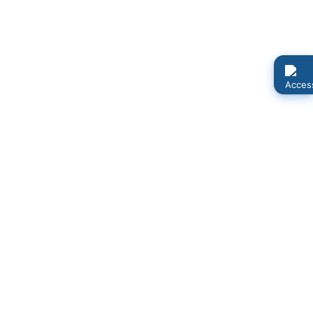
ausgewählten
Europäischen
Vogelschutzgebieten im
Auftrag des StALU
Vorpommern
Bebauungsplan Nr. 6
„Chausseesiedlung West“
der Gemeinde
Hinrichshagen, Stand
03.06.2025
Bebauungsplan Nr. 5
„Sondergebiet PV-
Freiflächenanlage
Behrenhoff, OT Kammin“
der Gemeinde Behrenhoff
– Frühzeitige Beteiligung
der Öffentlichkeit gem. § 3
Abs. 1 BauGB und