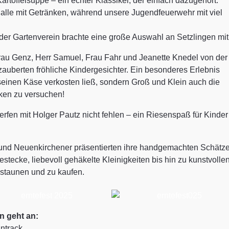
artoffelsuppe – ein echter Klassiker, der einfach dazugehört.
 alle mit Getränken, während unsere Jugendfeuerwehr mit viel
der Gartenverein brachte eine große Auswahl an Setzlingen mit
Frau Genz, Herr Samuel, Frau Fahr und Jeanette Knedel von der
zauberten fröhliche Kindergesichter. Ein besonderes Erlebnis
 seinen Käse verkosten ließ, sondern Groß und Klein auch die
lken zu versuchen!
erfen mit Holger Pautz nicht fehlen – ein Riesenspaß für Kinder
 und Neuenkirchener präsentierten ihre handgemachten Schätze
tecke, liebevoll gehäkelte Kleinigkeiten bis hin zu kunstvolle
u staunen und zu kaufen.
 geht an:
ntrack,