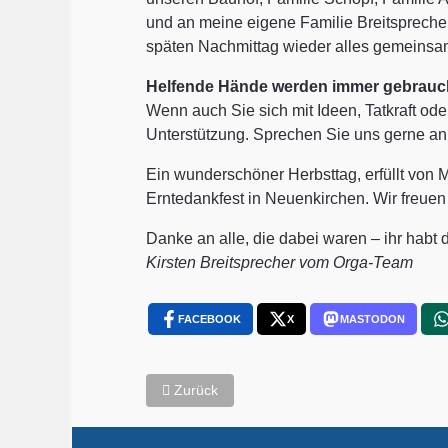
und an meine eigene Familie Breitsprech
späten Nachmittag wieder alles gemeinsa
Helfende Hände werden immer gebrauc
Wenn auch Sie sich mit Ideen, Tatkraft ode
Unterstützung. Sprechen Sie uns gerne an
Ein wunderschöner Herbsttag, erfüllt von
Erntedankfest in Neuenkirchen. Wir freuen 
Danke an alle, die dabei waren – ihr hab
Kirsten Breitsprecher vom Orga-Team
FACEBOOK
X
MASTODON
Vorheriger Beitrag: Auszeichnung für Bürger
Zurück