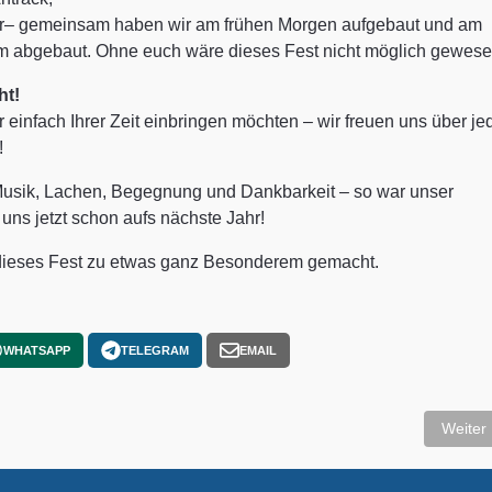
er– gemeinsam haben wir am frühen Morgen aufgebaut und am
m abgebaut. Ohne euch wäre dieses Fest nicht möglich gewese
ht!
r einfach Ihrer Zeit einbringen möchten – wir freuen uns über je
!
 Musik, Lachen, Begegnung und Dankbarkeit – so war unser
uns jetzt schon aufs nächste Jahr!
t dieses Fest zu etwas ganz Besonderem gemacht.
WHATSAPP
TELEGRAM
EMAIL
energiegenossenschaft
Nächste
Weiter