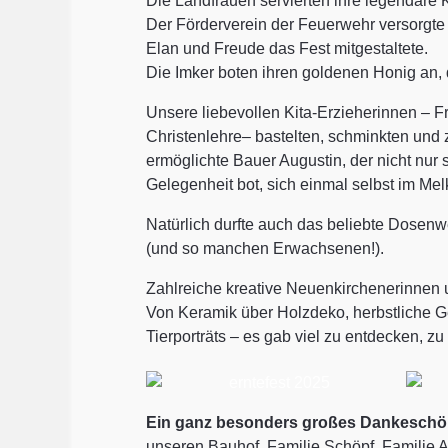
Die Landfrauen servierten ihre legendäre K
Der Förderverein der Feuerwehr versorgte
Elan und Freude das Fest mitgestaltete.
Die Imker boten ihren goldenen Honig an, 
Unsere liebevollen Kita-Erzieherinnen – 
Christenlehre– bastelten, schminkten und 
ermöglichte Bauer Augustin, der nicht nur
Gelegenheit bot, sich einmal selbst im Me
Natürlich durfte auch das beliebte Dosenw
(und so manchen Erwachsenen!).
Zahlreiche kreative Neuenkirchenerinnen
Von Keramik über Holzdeko, herbstliche Ges
Tierporträts – es gab viel zu entdecken, z
Ein ganz besonders großes Dankeschön
unseren Bauhof, Familie Schöpf, Familie A