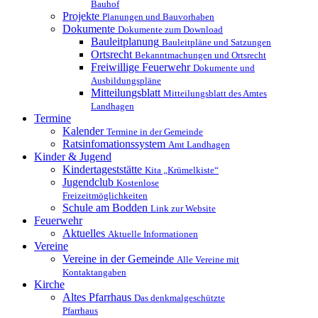
Bauhof
Projekte
Planungen und Bauvorhaben
Dokumente
Dokumente zum Download
Bauleitplanung
Bauleitpläne und Satzungen
Ortsrecht
Bekanntmachungen und Ortsrecht
Freiwillige Feuerwehr
Dokumente und
Ausbildungspläne
Mitteilungsblatt
Mitteilungsblatt des Amtes
Landhagen
Termine
Kalender
Termine in der Gemeinde
Ratsinfomationssystem
Amt Landhagen
Kinder & Jugend
Kindertageststätte
Kita „Krümelkiste“
Jugendclub
Kostenlose
Freizeitmöglichkeiten
Schule am Bodden
Link zur Website
Feuerwehr
Aktuelles
Aktuelle Informationen
Vereine
Vereine in der Gemeinde
Alle Vereine mit
Kontaktangaben
Kirche
Altes Pfarrhaus
Das denkmalgeschützte
Pfarrhaus