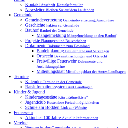
Kontakt
Anschrift, Kontaktformular
Newsletter
Bleiben Sie auf dem Laufenden
Gemeinde
Gemeindevertretung
Gemeindevertretung, Ausschüsse
Geschichte
Fakten zur Gemeinde
Bauhof
Bauhof der Gemeinde
Mängelmeldung
Mängelmeldung an den Bauhof
Projekte
Planungen und Bauvorhaben
Dokumente
Dokumente zum Download
Bauleitplanung
Bauleitpläne und Satzungen
Ortsrecht
Bekanntmachungen und Ortsrecht
Freiwillige Feuerwehr
Dokumente und
Ausbildungspläne
Mitteilungsblatt
Mitteilungsblatt des Amtes Landhagen
Termine
Kalender
Termine in der Gemeinde
Ratsinfomationssystem
Amt Landhagen
Kinder & Jugend
Kindertageststätte
Kita „Krümelkiste“
Jugendclub
Kostenlose Freizeitmöglichkeiten
Schule am Bodden
Link zur Website
Feuerwehr
Aktuelles
100 Jahre
Aktuelle Informationen
Vereine
Vereine in der Gemeinde