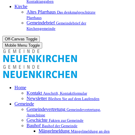
Kontaktangaben
Kirche
Altes Pfarrhaus
Das denkmalgeschützte
Pfarrhaus
Gemeindebrief
Gemeindebrief der
Kirchengemeinde
Off-Canvas Toggle
Mobile Menu Toggle
Home
Kontakt
Anschrift, Kontaktformular
Newsletter
Bleiben Sie auf dem Laufenden
Gemeinde
Gemeindevertretung
Gemeindevertretung,
Ausschüsse
Geschichte
Fakten zur Gemeinde
Bauhof
Bauhof der Gemeinde
Mängelmeldung
Mängelmeldung an den