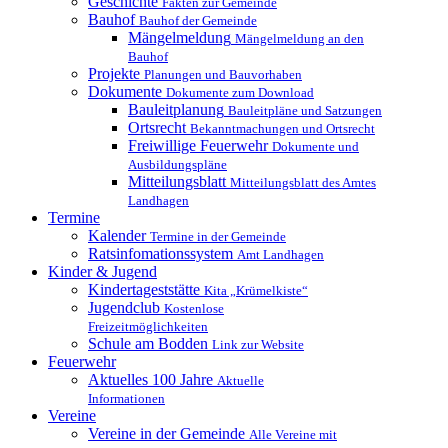
Geschichte
Fakten zur Gemeinde
Bauhof
Bauhof der Gemeinde
Mängelmeldung
Mängelmeldung an den
Bauhof
Projekte
Planungen und Bauvorhaben
Dokumente
Dokumente zum Download
Bauleitplanung
Bauleitpläne und Satzungen
Ortsrecht
Bekanntmachungen und Ortsrecht
Freiwillige Feuerwehr
Dokumente und
Ausbildungspläne
Mitteilungsblatt
Mitteilungsblatt des Amtes
Landhagen
Termine
Kalender
Termine in der Gemeinde
Ratsinfomationssystem
Amt Landhagen
Kinder & Jugend
Kindertageststätte
Kita „Krümelkiste“
Jugendclub
Kostenlose
Freizeitmöglichkeiten
Schule am Bodden
Link zur Website
Feuerwehr
Aktuelles
100 Jahre
Aktuelle
Informationen
Vereine
Vereine in der Gemeinde
Alle Vereine mit