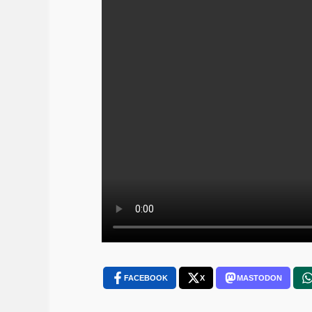
FACEBOOK
X
MASTODON