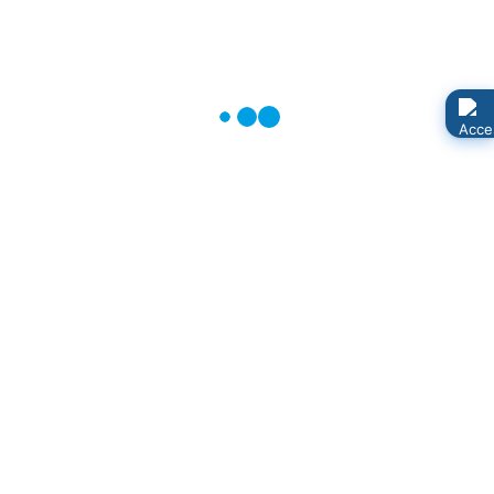
Dank für Ihre Spenden!
Veröffentlicht: 14. Juni 2024
Das hat sich wirklich geloht: Das neue Graffiti am Hort
sieht toll aus, ist einladend und macht das Gebäude
viel attraktiver.
Klare Wahlentscheidung für
Bürgermeisterin in Neuenkirchen
Veröffentlicht: 10. Juni 2024
Es ist entschieden: Kirsten Breitsprecher-Kranz wird
Bürgermeisterin der Gemeinde Neuenkirchen. Sie