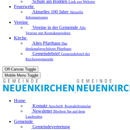
Schule am Bodden
Link zur Website
Feuerwehr
Aktuelles
100 Jahre
Aktuelle
Informationen
Vereine
Vereine in der Gemeinde
Alle
Vereine mit Kontaktangaben
Kirche
Altes Pfarrhaus
Das
denkmalgeschützte Pfarrhaus
Gemeindebrief
Gemeindebrief der
Kirchengemeinde
Off-Canvas Toggle
Mobile Menu Toggle
Home
Kontakt
Anschrift, Kontaktformular
Newsletter
Bleiben Sie auf dem
Laufenden
Gemeinde
Gemeindevertretung