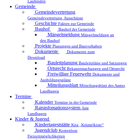
Laufenden
Gemeinde
Gemeindevertretung
Gemeindevertretung, Ausschüsse
Geschichte
Fakten zur Gemeinde
Bauhof
Bauhof der Gemeinde
Mängelmeldung
Mängelmeldung an
den Bauhof
Projekte
Planungen und Bauvorhaben
Dokumente
Dokumente zum
Download
Bauleitplanung
Bauleitpläne und Satzungen
Ortsrecht
Bekanntmachungen und Ortsrecht
Freiwillige Feuerwehr
Dokumente und
Ausbildungspläne
Mitteilungsblatt
Mitteilungsblatt des Amtes
Landhagen
Termine
Kalender
Termine in der Gemeinde
Ratsinfomationssystem
Amt
Landhagen
Kinder & Jugend
Kindertageststätte
Kita „Krümelkiste“
Jugendclub
Kostenlose
Freizeitmöglichkeiten