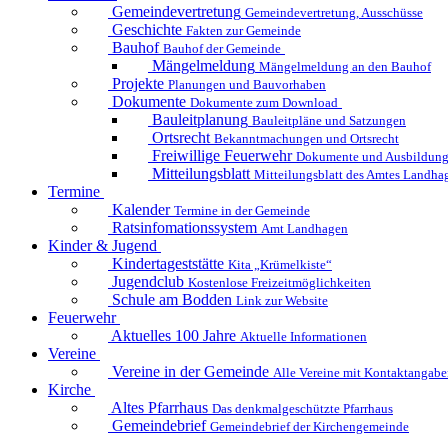
Gemeindevertretung
Gemeindevertretung, Ausschüsse
Geschichte
Fakten zur Gemeinde
Bauhof
Bauhof der Gemeinde
Mängelmeldung
Mängelmeldung an den Bauhof
Projekte
Planungen und Bauvorhaben
Dokumente
Dokumente zum Download
Bauleitplanung
Bauleitpläne und Satzungen
Ortsrecht
Bekanntmachungen und Ortsrecht
Freiwillige Feuerwehr
Dokumente und Ausbildung
Mitteilungsblatt
Mitteilungsblatt des Amtes Landha
Termine
Kalender
Termine in der Gemeinde
Ratsinfomationssystem
Amt Landhagen
Kinder & Jugend
Kindertageststätte
Kita „Krümelkiste“
Jugendclub
Kostenlose Freizeitmöglichkeiten
Schule am Bodden
Link zur Website
Feuerwehr
Aktuelles
100 Jahre
Aktuelle Informationen
Vereine
Vereine in der Gemeinde
Alle Vereine mit Kontaktangab
Kirche
Altes Pfarrhaus
Das denkmalgeschützte Pfarrhaus
Gemeindebrief
Gemeindebrief der Kirchengemeinde