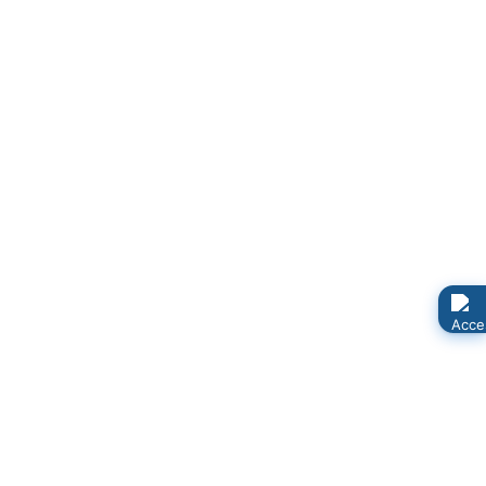
Februar/März 2012
Uns Blatt 2/2012
Download
April/Mai 2012
Uns Blatt 3/2012
Download
Juni/Juli 2012
Uns Blatt 4/2012