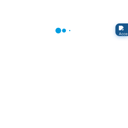
Am 1. November, ab 18 Uhr, können Sie im Saal der
Feuerwehr an einer Zeitreise durch die Jahrhunderte
teilnehmen.
Hans-Otto Ehmke zeigt alte Fotos aus Neuenkirchen
und hat dazu interessante Geschichten zu erzählen.
Der Eintritt ist frei, um Spenden für das Pfarrhaus wird
gebeten.
Bild: Pommersches Landesmuseum
# Vortrag