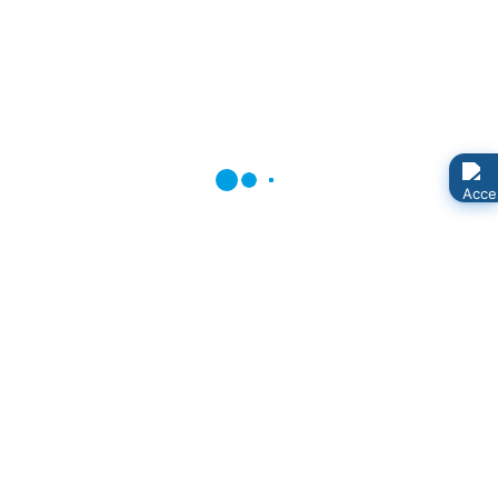
Seite 10 von 10
1
2
3
4
5
6
7
8
9
10
Aktuelle Termine
10:00 Mo, 10. August - 14:00 Fr, 14. August
Sommercamp TC-Neuenkirchen
Di, 11. August
Gelber Sack Kieshof Ausbau, Leist
Di, 11. August 18:00 - 19:00
Fröhlich Singers
Bibliothek
Mi, 12. August
Hausmüll Kieshof Ausbau, Leist