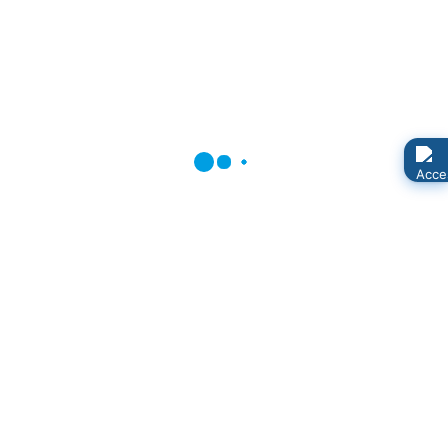
Seite 10 von 10
1
2
3
4
5
6
7
8
9
10
Aktuelle Termine
10:00 Mo, 10. August - 14:00 Fr, 14. August
Sommercamp TC-Neuenkirchen
Di, 11. August
Gelber Sack Kieshof Ausbau, Leist
Di, 11. August 18:00 - 19:00
Fröhlich Singers
Bibliothek
Mi, 12. August
Hausmüll Kieshof Ausbau, Leist