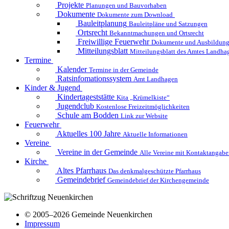
Projekte
Planungen und Bauvorhaben
Dokumente
Dokumente zum Download
Bauleitplanung
Bauleitpläne und Satzungen
Ortsrecht
Bekanntmachungen und Ortsrecht
Freiwillige Feuerwehr
Dokumente und Ausbildung
Mitteilungsblatt
Mitteilungsblatt des Amtes Landha
Termine
Kalender
Termine in der Gemeinde
Ratsinfomationssystem
Amt Landhagen
Kinder & Jugend
Kindertageststätte
Kita „Krümelkiste“
Jugendclub
Kostenlose Freizeitmöglichkeiten
Schule am Bodden
Link zur Website
Feuerwehr
Aktuelles
100 Jahre
Aktuelle Informationen
Vereine
Vereine in der Gemeinde
Alle Vereine mit Kontaktangab
Kirche
Altes Pfarrhaus
Das denkmalgeschützte Pfarrhaus
Gemeindebrief
Gemeindebrief der Kirchengemeinde
© 2005–2026 Gemeinde Neuenkirchen
Impressum