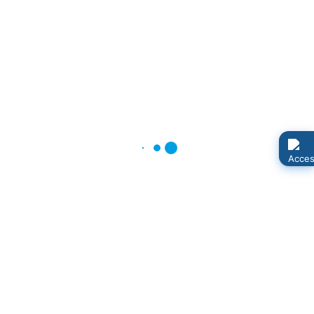
Kategorie:
FSV Fortuna 90
Veröffentlicht: 23. Februar 2026
Trainer/in für die Saison 2026/2027 gesucht. Unsere
Kleinsten brauchen dich: G-Junioren (Bambinis) und
F-Junioren.
FSV Fortuna 90 Neuenkirchen lädt
zum großen Sommerturnier ein
Kategorie:
FSV Fortuna 90
Veröffentlicht: 08. Juni 2025
Am Wochenende des 5. und 6. Juli 2025 veranstaltet
der FSV Fortuna 90 Neuenkirchen sein 2. großes