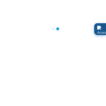
Frauenfrühstück und Osterbrunch
der Landfrauen
Kategorie:
Landfrauen Landhagen
Veröffentlicht: 02. März 2024
Die Landfrauen des Regionalverbandes Landhagen
haben sich auch in diesem Jahr eine ganze Menge
vorgenommen.
Tannenbaumverbrennen in